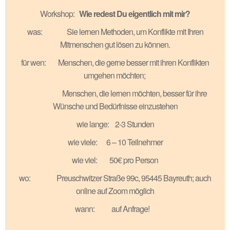
Workshop:
Wie redest Du eigentlich mit mir?
was: Sie lernen Methoden, um Konflikte mit Ihren
Mitmenschen gut lösen zu können.
für wen: Menschen, die gerne besser mit ihren Konflikten
umgehen möchten;
Menschen, die lernen möchten, besser für ihre
Wünsche und Bedürfnisse einzustehen
wie lange: 2-3 Stunden
wie viele: 6 – 10 Teilnehmer
wie viel: 50€ pro Person
wo: Preuschwitzer Straße 99c, 95445 Bayreuth; auch
online auf Zoom möglich
wann: auf Anfrage!